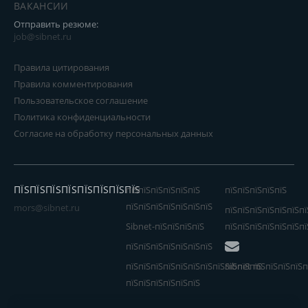
ВАКАНСИИ
Отправить резюме:
job@sibnet.ru
Правила цитирования
Правила комментирования
Пользовательское соглашение
Политика конфиденциальности
Согласие на обработку персональных данных
ПЇЅПЇЅПЇЅПЇЅПЇЅПЇЅПЇЅПЇЅ
пїЅпїЅпїЅпїЅпїЅпїЅ
пїЅпїЅпїЅпїЅпїЅ
пїЅпїЅпїЅпїЅпїЅпїЅпїЅ
mors@sibnet.ru
пїЅпїЅпїЅпїЅпїЅпїЅпї
Sibnet-пїЅпїЅпїЅпїЅ
пїЅпїЅпїЅпїЅпїЅпїЅпї
пїЅпїЅпїЅпїЅпїЅпїЅпїЅ
пїЅпїЅпїЅпїЅпїЅпїЅпїЅпїЅпїЅпїЅпїЅ
Sibnet пїЅпїЅпїЅпїЅп
пїЅпїЅпїЅпїЅпїЅпїЅ