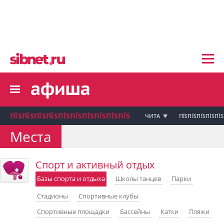
пїЅпїЅпїЅ пїЅпїЅпїЅпїЅпїЅпїЅпїЅ пїЅпї
пїЅпїЅпїЅпїЅпїЅпїЅпїЅ
пїЅпїЅпїЅпїЅпїЅ
пїЅпїЅпїЅпїЅпїЅпїЅпїЅпїЅ
пїЅпїЅпїЅпїЅпїЅпїЅпїЅ
пїЅпїЅпїЅ пїЅпїЅпїЅпїЅпїЅпїЅпїЅ
пїЅпїЅпїЅ пїЅпїЅпїЅпїЅпїЅпїЅпїЅ
пїЅпїЅпїЅ
ПЇЅПЇЅПЇЅПЇЅПЇЅПЇЅПЇЅПЇЅПЇЅПЇЅ
ЧИТА
ПЇЅПЇЅПЇЅПЇЅПЇЅ
пїЅпїЅпїЅпїЅпїЅпїЅпїЅпїЅпїЅпїЅпї
Места
пїЅпїЅпїЅ
пїЅпїЅпїЅ пїЅпїЅпїЅпїЅпїЅпїЅпїЅ пїЅпїЅ
Спорт и активный отдых
пїЅпїЅпїЅпїЅпїЅпїЅпїЅпїЅпїЅ
пїЅпїЅпїЅпїЅпїЅ
Базы спорта и отдыха
Школы танцев
Парки
пїЅпїЅпїЅ пїЅпїЅпїЅпїЅпїЅ
Стадионы
Спортивные клубы
пїЅпїЅпїЅ пїЅпїЅпїЅпїЅпїЅпїЅ
пїЅпїЅпїЅ пїЅпїЅпїЅпїЅпїЅпїЅпїЅ
Спортивные площадки
Бассейны
Катки
Пляжи
пїЅпїЅпїЅпїЅпїЅ
пїЅпїЅпїЅ пїЅпїЅпїЅпїЅпїЅпїЅпїЅ