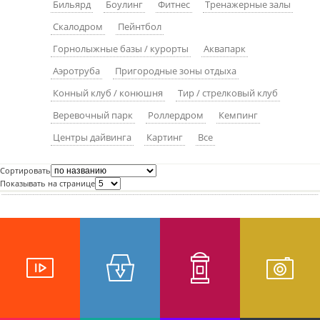
Бильярд
Боулинг
Фитнес
Тренажерные залы
пїЅпїЅпїЅпїЅпїЅпїЅпїЅпїЅпїЅпїЅ
пїЅпїЅпїЅ
Скалодром
Пейнтбол
пїЅпїЅпїЅпїЅпїЅпїЅпїЅпїЅпїЅпїЅпїЅ
Горнолыжные базы / курорты
Аквапарк
Аэротруба
Пригородные зоны отдыха
пїЅпїЅпїЅ
Конный клуб / конюшня
Тир / стрелковый клуб
пїЅпїЅпїЅпїЅпїЅпїЅпїЅпїЅпїЅ
Веревочный парк
Роллердром
Кемпинг
пїЅпїЅпїЅ пїЅпїЅпїЅпїЅпїЅ
Центры дайвинга
Картинг
Все
пїЅпїЅпїЅ пїЅпїЅпїЅпїЅпїЅпїЅ
Сортировать
пїЅпїЅпїЅпїЅпїЅ
Показывать на странице
пїЅпїЅпїЅпїЅпїЅпїЅпїЅпїЅпїЅпїЅ