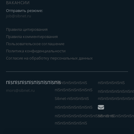
ВАКАНСИИ
Отправить резюме:
job@sibnet.ru
Правила цитирования
Правила комментирования
Пользовательское соглашение
Политика конфиденциальности
Согласие на обработку персональных данных
ПЇЅПЇЅПЇЅПЇЅПЇЅПЇЅПЇЅПЇЅ
пїЅпїЅпїЅпїЅпїЅпїЅ
пїЅпїЅпїЅпїЅпїЅ
пїЅпїЅпїЅпїЅпїЅпїЅпїЅ
mors@sibnet.ru
пїЅпїЅпїЅпїЅпїЅпїЅпї
Sibnet-пїЅпїЅпїЅпїЅ
пїЅпїЅпїЅпїЅпїЅпїЅпї
пїЅпїЅпїЅпїЅпїЅпїЅпїЅ
пїЅпїЅпїЅпїЅпїЅпїЅпїЅпїЅпїЅпїЅпїЅ
Sibnet пїЅпїЅпїЅпїЅп
пїЅпїЅпїЅпїЅпїЅпїЅ