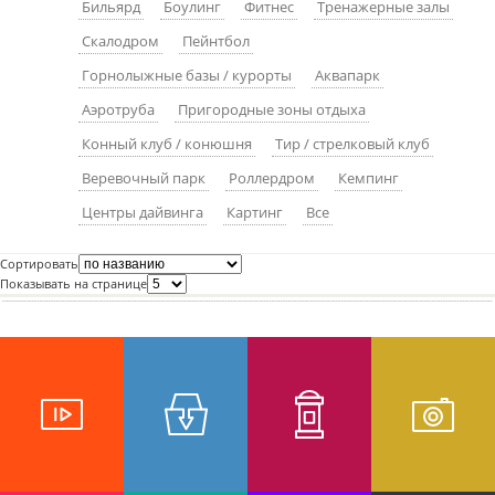
Бильярд
Боулинг
Фитнес
Тренажерные залы
пїЅпїЅпїЅпїЅпїЅпїЅпїЅпїЅпїЅпїЅ
пїЅпїЅпїЅ
Скалодром
Пейнтбол
пїЅпїЅпїЅпїЅпїЅпїЅпїЅпїЅпїЅпїЅпїЅ
Горнолыжные базы / курорты
Аквапарк
Аэротруба
Пригородные зоны отдыха
пїЅпїЅпїЅ
Конный клуб / конюшня
Тир / стрелковый клуб
пїЅпїЅпїЅпїЅпїЅпїЅпїЅпїЅпїЅ
Веревочный парк
Роллердром
Кемпинг
пїЅпїЅпїЅ пїЅпїЅпїЅпїЅпїЅ
Центры дайвинга
Картинг
Все
пїЅпїЅпїЅ пїЅпїЅпїЅпїЅпїЅпїЅ
Сортировать
пїЅпїЅпїЅпїЅпїЅ
Показывать на странице
пїЅпїЅпїЅпїЅпїЅпїЅпїЅпїЅпїЅпїЅ