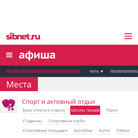
пїЅпїЅпїЅ пїЅпїЅпїЅпїЅпїЅпїЅпїЅ пїЅпї
пїЅпїЅпїЅпїЅпїЅпїЅпїЅ
пїЅпїЅпїЅпїЅпїЅ
пїЅпїЅпїЅпїЅпїЅпїЅпїЅпїЅ
пїЅпїЅпїЅпїЅпїЅпїЅпїЅ
пїЅпїЅпїЅ пїЅпїЅпїЅпїЅпїЅпїЅпїЅ
пїЅпїЅпїЅ пїЅпїЅпїЅпїЅпїЅпїЅпїЅ
пїЅпїЅпїЅ
ПЇЅПЇЅПЇЅПЇЅПЇЅПЇЅПЇЅПЇЅПЇЅПЇЅ
ЧИТА
ПЇЅПЇЅПЇЅПЇЅПЇЅ
пїЅпїЅпїЅпїЅпїЅпїЅпїЅпїЅпїЅпїЅпї
Места
пїЅпїЅпїЅ
пїЅпїЅпїЅ пїЅпїЅпїЅпїЅпїЅпїЅпїЅ пїЅпїЅ
Спорт и активный отдых
пїЅпїЅпїЅпїЅпїЅпїЅпїЅпїЅпїЅ
пїЅпїЅпїЅпїЅпїЅ
Базы спорта и отдыха
Школы танцев
Парки
пїЅпїЅпїЅ пїЅпїЅпїЅпїЅпїЅ
Стадионы
Спортивные клубы
пїЅпїЅпїЅ пїЅпїЅпїЅпїЅпїЅпїЅ
пїЅпїЅпїЅ пїЅпїЅпїЅпїЅпїЅпїЅпїЅ
Спортивные площадки
Бассейны
Катки
Пляжи
пїЅпїЅпїЅпїЅпїЅ
пїЅпїЅпїЅ пїЅпїЅпїЅпїЅпїЅпїЅпїЅ