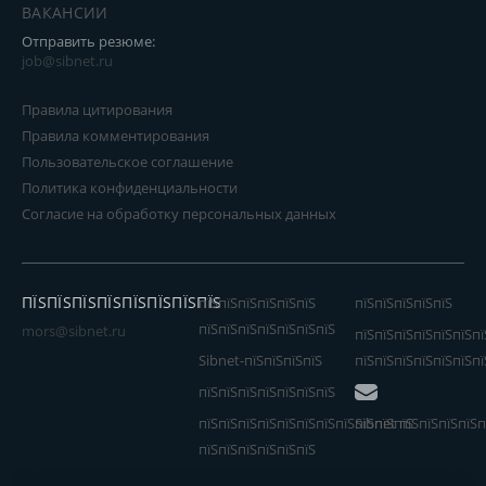
ВАКАНСИИ
Отправить резюме:
job@sibnet.ru
Правила цитирования
Правила комментирования
Пользовательское соглашение
Политика конфиденциальности
Согласие на обработку персональных данных
ПЇЅПЇЅПЇЅПЇЅПЇЅПЇЅПЇЅПЇЅ
пїЅпїЅпїЅпїЅпїЅпїЅ
пїЅпїЅпїЅпїЅпїЅ
пїЅпїЅпїЅпїЅпїЅпїЅпїЅ
mors@sibnet.ru
пїЅпїЅпїЅпїЅпїЅпїЅпї
Sibnet-пїЅпїЅпїЅпїЅ
пїЅпїЅпїЅпїЅпїЅпїЅпї
пїЅпїЅпїЅпїЅпїЅпїЅпїЅ
пїЅпїЅпїЅпїЅпїЅпїЅпїЅпїЅпїЅпїЅпїЅ
Sibnet пїЅпїЅпїЅпїЅп
пїЅпїЅпїЅпїЅпїЅпїЅ