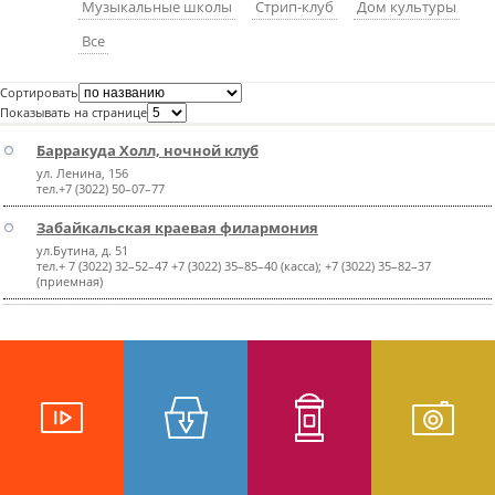
Музыкальные школы
Стрип-клуб
Дом культуры
пїЅпїЅпїЅпїЅпїЅпїЅпїЅпїЅпїЅпїЅ
пїЅпїЅпїЅ
Все
пїЅпїЅпїЅпїЅпїЅпїЅпїЅпїЅпїЅпїЅпїЅ
Сортировать
пїЅпїЅпїЅ
Показывать на странице
Барракуда Холл, ночной клуб
пїЅпїЅпїЅпїЅпїЅпїЅпїЅпїЅпїЅ
ул. Ленина, 156
пїЅпїЅпїЅ пїЅпїЅпїЅпїЅпїЅ
тел.+7 (3022) 50–07–77
Забайкальская краевая филармония
пїЅпїЅпїЅ пїЅпїЅпїЅпїЅпїЅпїЅ
ул.Бутина, д. 51
тел.+ 7 (3022) 32–52–47 +7 (3022) 35–85–40 (касса); +7 (3022) 35–82–37
пїЅпїЅпїЅпїЅпїЅ
(приемная)
пїЅпїЅпїЅпїЅпїЅпїЅпїЅпїЅпїЅпїЅ