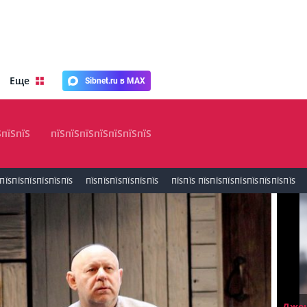
Еще
Sibnet.ru в MAX
ЅпїЅпїЅ
пїЅпїЅпїЅпїЅпїЅпїЅпїЅ
ПЇЅПЇЅПЇЅПЇЅПЇЅПЇЅ
ПЇЅПЇЅПЇЅПЇЅПЇЅПЇЅ
ПЇЅПЇЅ ПЇЅПЇЅПЇЅПЇЅПЇЅПЇЅПЇЅПЇЅ
Джен