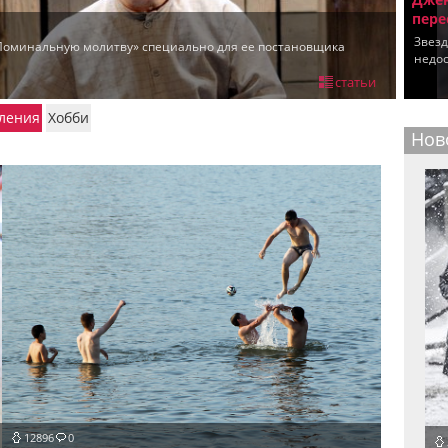
пере
Звезд
«Поминальную молитву» специально для ее постановщика
недос
статьи
ления
Хобби
Нов
12896
0