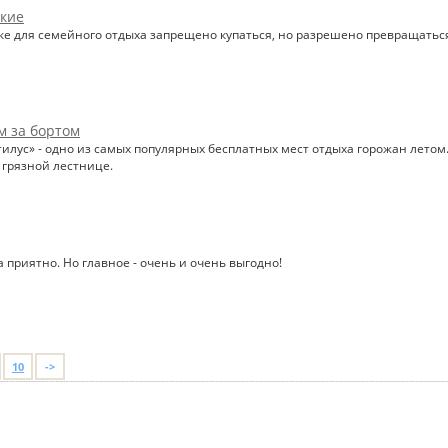
икие
е для семейного отдыха запрещено купаться, но разрешено превращаться
м за бортом
лус» - одно из самых популярных бесплатных мест отдыха горожан летом. 
грязной лестнице.
да приятно. Но главное - очень и очень выгодно!
10
->