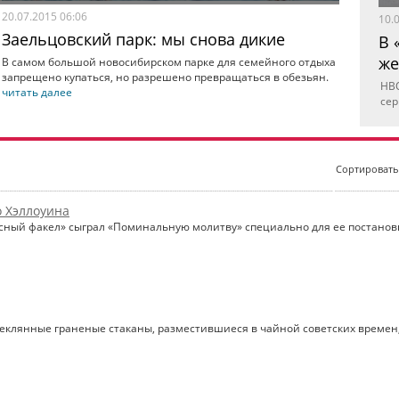
20.07.2015 06:06
10.
Заельцовский парк: мы снова дикие
В 
же
В самом большой новосибирском парке для семейного отдыха
запрещено купаться, но разрешено превращаться в обезьян.
HBO
читать далее
сер
Сортироват
о Хэллоуина
асный факел» сыграл «Поминальную молитву» специально для ее постанов
клянные граненые стаканы, разместившиеся в чайной советских времен, 