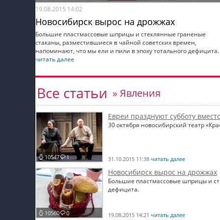
19.08.2015 14:02
Новосибирск вырос на дрожжах
Большие пластмассовые шприцы и стеклянные граненые
стаканы, разместившиеся в чайной советских времен,
напоминают, что мы ели и пили в эпоху тотального дефицита.
читать далее
Все статьи
» Явления
Евреи празднуют субботу вмест
30 октября новосибирский театр «Кр
10547
1
31.10.2015 11:38
читать далее
Новосибирск вырос на дрожжах
Большие пластмассовые шприцы и сте
дефицита.
10560
0
19.08.2015 14:21
читать далее