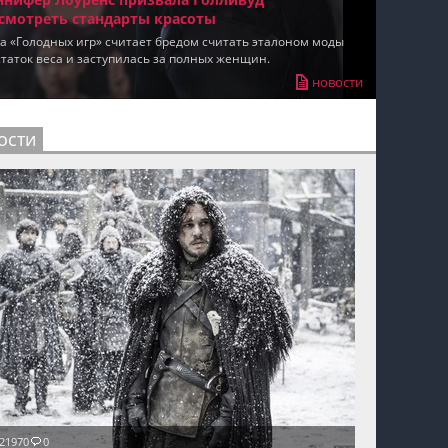
смотреть стандарты красоты
пїЅпїЅпїЅпїЅпїЅпїЅпїЅпїЅпїЅпїЅ
а «Голодных игр» считает бредом считать эталоном моды
таток веса и заступилась за полных женщин.
новости
ости
21970
0