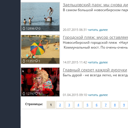
Заельцовский парк: мы снова д
В самом большой новосибирском парк
12896
0
20.07.2015 06:31
читать далее
Городской пляж: мусор оставляе
Новосибирский городской пляж «Наути
Коммунальный мост. По очень-очень 
11357
1
14.07.2015 11:42
читать далее
Главный секрет каждой дурочки
Быть дурой - не всегда легко, не всег
12797
1
01.04.2015 09:10
читать далее
Страницы:
1
2
3
4
5
6
7
8
9
Мой профиль на Афише