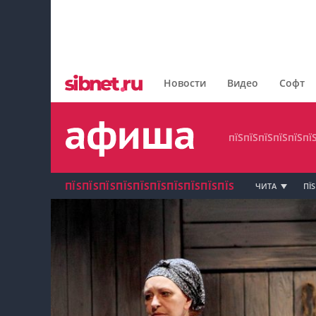
пїЅпїЅпїЅпїЅпїЅпїЅпїЅ
пїЅпїЅпїЅпїЅпїЅпїЅпїЅпїЅ
Новости
Видео
Софт
пїЅпїЅпїЅпїЅпїЅпїЅпїЅ
пїЅпїЅпїЅпїЅпїЅпї
ПЇЅПЇЅПЇЅПЇЅПЇЅПЇЅПЇЅПЇЅПЇЅПЇЅ
ЧИТА
ПЇЅ
пїЅпїЅпїЅ пїЅпїЅпїЅпїЅпїЅпїЅпїЅ пїЅпїЅ
пїЅпїЅпїЅпїЅпїЅ
пїЅпїЅпїЅ пїЅпїЅпїЅпїЅпїЅпїЅпїЅ
пїЅпїЅпїЅ пїЅпїЅпїЅпїЅпїЅпїЅпїЅ