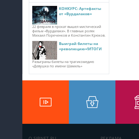
КОНКУРС: Артефакты
от «Вурдалаков»
22 февраля в прокат вышел мистический
фильм «Вурдалаки». В главных ролях
Михаил Пореченков и Константин Крюков.
Выиграй билеты на
«революцию»!ИТОГИ
Разыграны билеты на трагикомедию
«Девушка по имени Шамиль»
О SIBNET.RU
РЕКЛАМА